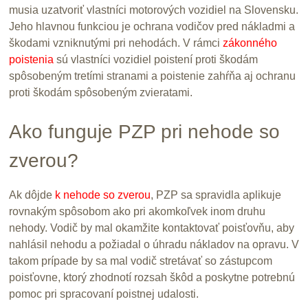
musia uzatvoriť vlastníci motorových vozidiel na Slovensku.
Jeho hlavnou funkciou je ochrana vodičov pred nákladmi a
škodami vzniknutými pri nehodách. V rámci
zákonného
poistenia
sú vlastníci vozidiel poistení proti škodám
spôsobeným tretími stranami a poistenie zahŕňa aj ochranu
proti škodám spôsobeným zvieratami.
Ako funguje PZP pri nehode so
zverou?
Ak dôjde
k nehode so zverou
, PZP sa spravidla aplikuje
rovnakým spôsobom ako pri akomkoľvek inom druhu
nehody. Vodič by mal okamžite kontaktovať poisťovňu, aby
nahlásil nehodu a požiadal o úhradu nákladov na opravu. V
takom prípade by sa mal vodič stretávať so zástupcom
poisťovne, ktorý zhodnotí rozsah škôd a poskytne potrebnú
pomoc pri spracovaní poistnej udalosti.