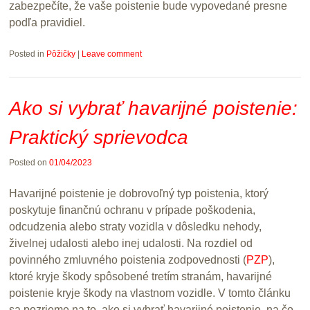
zabezpečíte, že vaše poistenie bude vypovedané presne
podľa pravidiel.
Posted in
Pôžičky
|
Leave comment
Ako si vybrať havarijné poistenie:
Praktický sprievodca
Posted on
01/04/2023
Havarijné poistenie je dobrovoľný typ poistenia, ktorý
poskytuje finančnú ochranu v prípade poškodenia,
odcudzenia alebo straty vozidla v dôsledku nehody,
živelnej udalosti alebo inej udalosti. Na rozdiel od
povinného zmluvného poistenia zodpovednosti (
PZP
),
ktoré kryje škody spôsobené tretím stranám, havarijné
poistenie kryje škody na vlastnom vozidle. V tomto článku
sa pozrieme na to, ako si vybrať havarijné poistenie, na čo