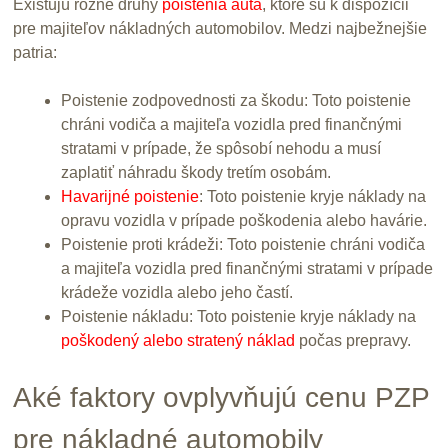
Existujú rôzne druhy
poistenia auta
, ktoré sú k dispozícii
pre majiteľov nákladných automobilov. Medzi najbežnejšie
patria:
Poistenie zodpovednosti za škodu: Toto poistenie
chráni vodiča a majiteľa vozidla pred finančnými
stratami v prípade, že spôsobí nehodu a musí
zaplatiť náhradu škody tretím osobám.
Havarijné poistenie
: Toto poistenie kryje náklady na
opravu vozidla v prípade poškodenia alebo havárie.
Poistenie proti krádeži: Toto poistenie chráni vodiča
a majiteľa vozidla pred finančnými stratami v prípade
krádeže vozidla alebo jeho častí.
Poistenie nákladu: Toto poistenie kryje náklady na
poškodený alebo stratený náklad
počas prepravy.
Aké faktory ovplyvňujú cenu PZP
pre nákladné automobily