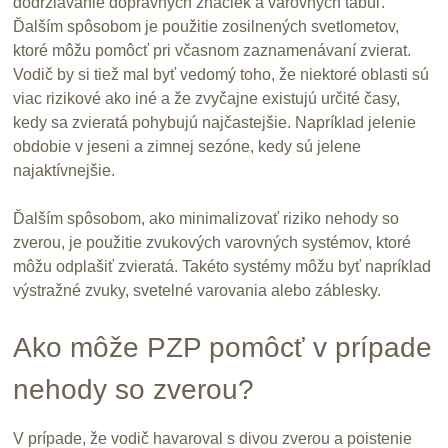
dodržiavanie dopravných značiek a varovných tabúľ.
Ďalším spôsobom je použitie zosilnených svetlometov,
ktoré môžu pomôcť pri včasnom zaznamenávaní zvierat.
Vodič by si tiež mal byť vedomý toho, že niektoré oblasti sú
viac rizikové ako iné a že zvyčajne existujú určité časy,
kedy sa zvieratá pohybujú najčastejšie. Napríklad jelenie
obdobie v jeseni a zimnej sezóne, kedy sú jelene
najaktívnejšie.
Ďalším spôsobom, ako minimalizovať riziko nehody so
zverou, je použitie zvukových varovných systémov, ktoré
môžu odplašiť zvieratá. Takéto systémy môžu byť napríklad
výstražné zvuky, svetelné varovania alebo záblesky.
Ako môže PZP pomôcť v prípade
nehody so zverou?
V prípade, že vodič havaroval s divou zverou a poistenie