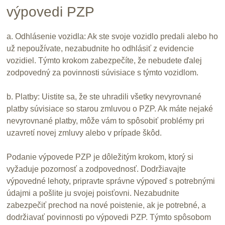
výpovedi PZP
a. Odhlásenie vozidla: Ak ste svoje vozidlo predali alebo ho
už nepoužívate, nezabudnite ho odhlásiť z evidencie
vozidiel. Týmto krokom zabezpečíte, že nebudete ďalej
zodpovedný za povinnosti súvisiace s týmto vozidlom.
b. Platby: Uistite sa, že ste uhradili všetky nevyrovnané
platby súvisiace so starou zmluvou o PZP. Ak máte nejaké
nevyrovnané platby, môže vám to spôsobiť problémy pri
uzavretí novej zmluvy alebo v prípade škôd.
Podanie výpovede PZP je dôležitým krokom, ktorý si
vyžaduje pozornosť a zodpovednosť. Dodržiavajte
výpovedné lehoty, pripravte správne výpoveď s potrebnými
údajmi a pošlite ju svojej poisťovni. Nezabudnite
zabezpečiť prechod na nové poistenie, ak je potrebné, a
dodržiavať povinnosti po výpovedi PZP. Týmto spôsobom