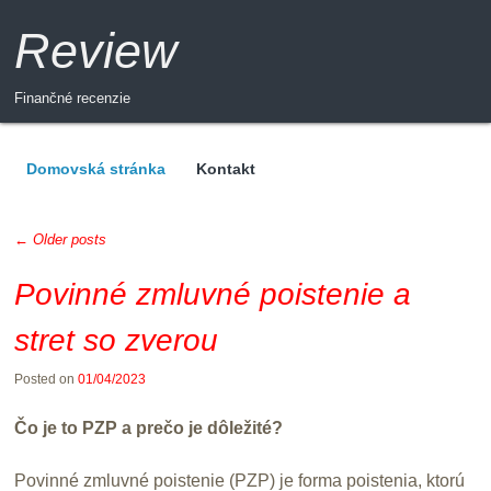
Review
Finančné recenzie
Domovská stránka
Kontakt
Menu
←
Older posts
Post navigation
Povinné zmluvné poistenie a
stret so zverou
Posted on
01/04/2023
Čo je to PZP a prečo je dôležité?
Povinné zmluvné poistenie (PZP) je forma poistenia, ktorú