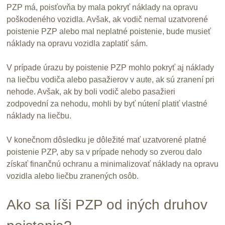
PZP má, poisťovňa by mala pokryť náklady na opravu
poškodeného vozidla. Avšak, ak vodič nemal uzatvorené
poistenie PZP alebo mal neplatné poistenie, bude musieť
náklady na opravu vozidla zaplatiť sám.
V prípade úrazu by poistenie PZP mohlo pokryť aj náklady
na liečbu vodiča alebo pasažierov v aute, ak sú zranení pri
nehode. Avšak, ak by boli vodič alebo pasažieri
zodpovední za nehodu, mohli by byť nútení platiť vlastné
náklady na liečbu.
V konečnom dôsledku je dôležité mať uzatvorené platné
poistenie PZP, aby sa v prípade nehody so zverou dalo
získať finančnú ochranu a minimalizovať náklady na opravu
vozidla alebo liečbu zranených osôb.
Ako sa líši PZP od iných druhov