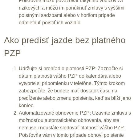
Poisťovne môžu považovať takýchto vodičov za
rizikových a môžu im ponúknuť zmluvy s vyššími
poistnými sadzbami alebo v horšom prípade
odmietnuť poistiť ich vozidlo.
Ako predísť jazde bez platného
PZP
Udržujte si prehľad o platnosti PZP: Zaznačte si
dátum platnosti vášho PZP do kalendára alebo
vytvorte si pripomienku v telefóne. Týmto krokom
zabezpečíte, že budete mať dostatok času na
predĺženie alebo zmenu poistenia, keď sa blíži jeho
koniec.
Automatizované obnovenie PZP: Uzavrite zmluvu s
možnosťou automatického obnovenia, aby ste
nemuseli neustále sledovať platnosť vášho PZP.
Poisťovňa vám v tomto prípade obnoví poistenie