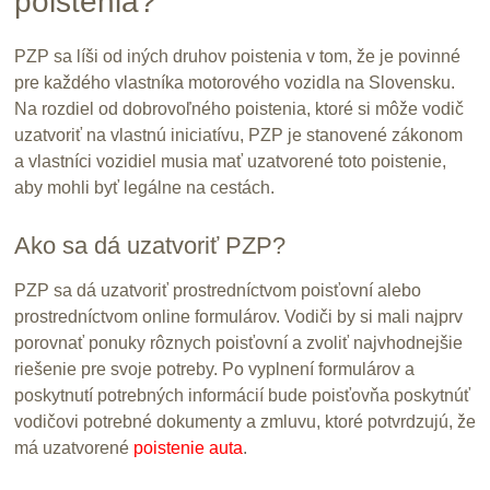
poistenia?
PZP sa líši od iných druhov poistenia v tom, že je povinné
pre každého vlastníka motorového vozidla na Slovensku.
Na rozdiel od dobrovoľného poistenia, ktoré si môže vodič
uzatvoriť na vlastnú iniciatívu, PZP je stanovené zákonom
a vlastníci vozidiel musia mať uzatvorené toto poistenie,
aby mohli byť legálne na cestách.
Ako sa dá uzatvoriť PZP?
PZP sa dá uzatvoriť prostredníctvom poisťovní alebo
prostredníctvom online formulárov. Vodiči by si mali najprv
porovnať ponuky rôznych poisťovní a zvoliť najvhodnejšie
riešenie pre svoje potreby. Po vyplnení formulárov a
poskytnutí potrebných informácií bude poisťovňa poskytnúť
vodičovi potrebné dokumenty a zmluvu, ktoré potvrdzujú, že
má uzatvorené
poistenie auta
.