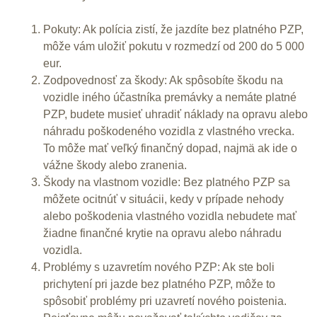
Pokuty: Ak polícia zistí, že jazdíte bez platného PZP,
môže vám uložiť pokutu v rozmedzí od 200 do 5 000
eur.
Zodpovednosť za škody: Ak spôsobíte škodu na
vozidle iného účastníka premávky a nemáte platné
PZP, budete musieť uhradiť náklady na opravu alebo
náhradu poškodeného vozidla z vlastného vrecka.
To môže mať veľký finančný dopad, najmä ak ide o
vážne škody alebo zranenia.
Škody na vlastnom vozidle: Bez platného PZP sa
môžete ocitnúť v situácii, kedy v prípade nehody
alebo poškodenia vlastného vozidla nebudete mať
žiadne finančné krytie na opravu alebo náhradu
vozidla.
Problémy s uzavretím nového PZP: Ak ste boli
prichytení pri jazde bez platného PZP, môže to
spôsobiť problémy pri uzavretí nového poistenia.