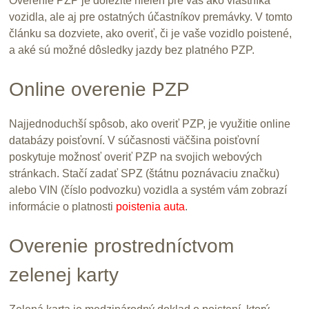
Overenie PZP je dôležité nielen pre vás ako vlastníka
vozidla, ale aj pre ostatných účastníkov premávky. V tomto
článku sa dozviete, ako overiť, či je vaše vozidlo poistené,
a aké sú možné dôsledky jazdy bez platného PZP.
Online overenie PZP
Najjednoduchší spôsob, ako overiť PZP, je využitie online
databázy poisťovní. V súčasnosti väčšina poisťovní
poskytuje možnosť overiť PZP na svojich webových
stránkach. Stačí zadať SPZ (štátnu poznávaciu značku)
alebo VIN (číslo podvozku) vozidla a systém vám zobrazí
informácie o platnosti
poistenia auta
.
Overenie prostredníctvom
zelenej karty