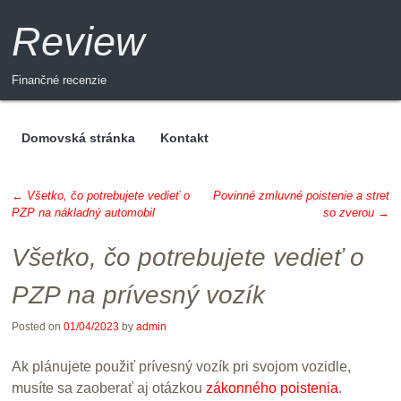
Review
Finančné recenzie
Domovská stránka
Kontakt
Menu
←
Všetko, čo potrebujete vedieť o
Povinné zmluvné poistenie a stret
PZP na nákladný automobil
so zverou
→
Post navigation
Všetko, čo potrebujete vedieť o
PZP na prívesný vozík
Posted on
01/04/2023
by
admin
Ak plánujete použiť prívesný vozík pri svojom vozidle,
musíte sa zaoberať aj otázkou
zákonného poistenia
.